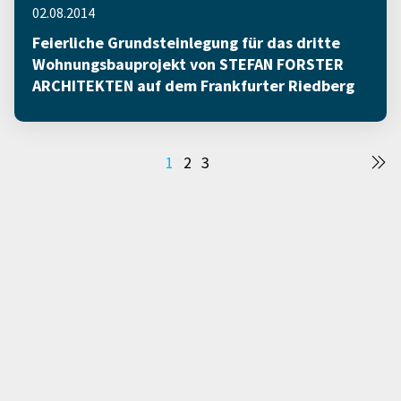
02.08.2014
Feierliche Grundsteinlegung für das dritte
Wohnungsbauprojekt von STEFAN FORSTER
ARCHITEKTEN auf dem Frankfurter Riedberg
Seitennummerierung
1
2
3
der
Beiträge