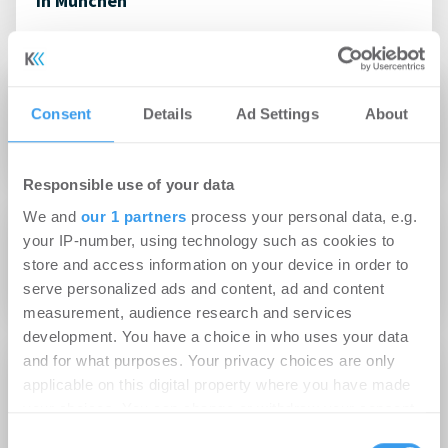
in München
25.08.2016
Consent
Details
Ad Settings
About
Grundsteinlegung am Stadttor Bonn-Beuel
Responsible use of your data
We and
our 1 partners
process your personal data, e.g.
07.07.2016
your IP-number, using technology such as cookies to
store and access information on your device in order to
Benchmark. feiert Grundsteinlegung
serve personalized ads and content, ad and content
measurement, audience research and services
development. You have a choice in who uses your data
and for what purposes. Your privacy choices are only
24.05.2016
applicable on this digital property where you have made
your choices. You can change or withdraw your consent
Grundsteinlegung am Europa-Center Areal:
any time from the Cookie Declaration or by clicking on
Baustart für die BITMARCK-
Consent