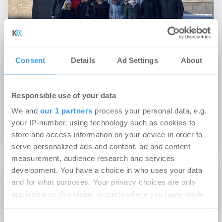
Consent
Details
Ad Settings
About
08.02.2019
Erfolgreiche Kooperation: EBZ Akademie und
YouPM entwickelten gemeinsam
Responsible use of your data
Bildungsangebot für das Property
We and
our 1 partners
process your personal data, e.g.
Management
your IP-number, using technology such as cookies to
Property Management
store and access information on your device in order to
serve personalized ads and content, ad and content
measurement, audience research and services
development. You have a choice in who uses your data
15.06.2015
and for what purposes. Your privacy choices are only
applicable on this digital property where you have made
Qualifizierung zum Immobilienmakler IHK
your choices. You can change or withdraw your consent
any time from the Cookie Declaration or by clicking on
Consent