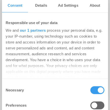
Consent
Details
Ad Settings
About
Responsible use of your data
We and
our 1 partners
process your personal data, e.g.
your IP-number, using technology such as cookies to
store and access information on your device in order to
serve personalized ads and content, ad and content
measurement, audience research and services
29.07.2020
development. You have a choice in who uses your data
and for what purposes. Your privacy choices are only
Deutsche Energie Beratung erläutert die Top
applicable on this digital property where you have made
10 der Gründe, warum sich neue
your choices. You can change or withdraw your consent
Photovoltaikanlagen für Umwelt, Verpächter
any time from the Cookie Declaration or by clicking on
und Investoren lohnen
Consent
the Privacy trigger icon.
Necessary
Selection
Facility Management
Find out more about how your personal data is processed
Preferences
and set your preferences in the
details section
.