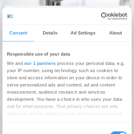
09.12.2021
Nachhaltigkeit messbar machen: ista
unterstützt die Brancheninitiative ECORE
Consent
Details
Ad Settings
About
PropTech
Responsible use of your data
We and
our 1 partners
process your personal data, e.g.
27.09.2021
your IP-number, using technology such as cookies to
store and access information on your device in order to
ista schließt zweite ESG-Finanzierung von
serve personalized ads and content, ad and content
rund 450 Millionen Euro ab
measurement, audience research and services
development. You have a choice in who uses your data
and for what purposes. Your privacy choices are only
applicable on this digital property where you have made
your choices. You can change or withdraw your consent
any time from the Cookie Declaration or by clicking on
Consent