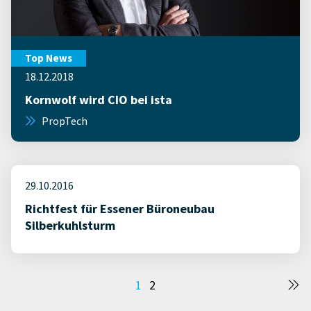
Top News
18.12.2018
Kornwolf wird CIO bei ista
PropTech
29.10.2016
Richtfest für Essener Büroneubau
Silberkuhlsturm
Seitennummerierung
1
2
der