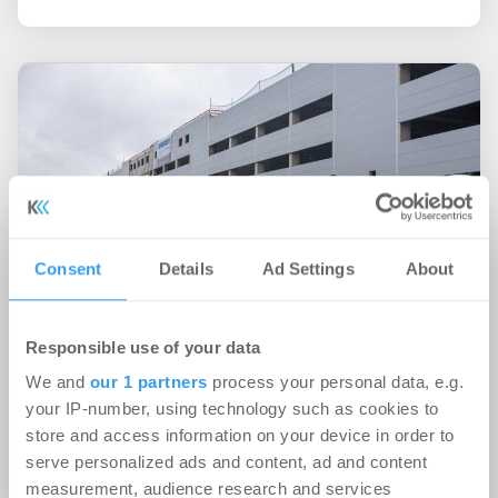
Consent
Details
Ad Settings
About
Responsible use of your data
26.10.2020
We and
our 1 partners
process your personal data, e.g.
Hoch hinaus: Böttcher investiert in moderne
your IP-number, using technology such as cookies to
Logistikhalle am Jenaer Standort
store and access information on your device in order to
serve personalized ads and content, ad and content
Logistik | Projekte
measurement, audience research and services