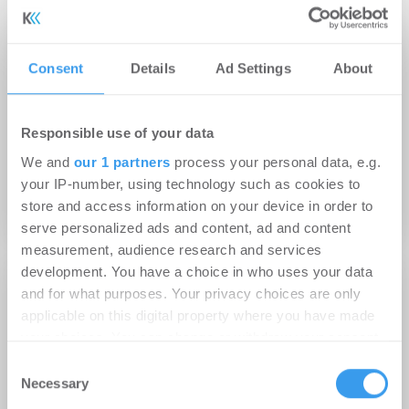
Consent
Details
Ad Settings
About
05.12.2023
Responsible use of your data
Neue Kita für Schönefeld: Quantum vermietet
We and
our 1 partners
process your personal data, e.g.
rund 1.800 m² an die Gemeinde
your IP-number, using technology such as cookies to
store and access information on your device in order to
Healthcare / Pflege | Deals Miete
serve personalized ads and content, ad and content
measurement, audience research and services
development. You have a choice in who uses your data
and for what purposes. Your privacy choices are only
applicable on this digital property where you have made
your choices. You can change or withdraw your consent
any time from the Cookie Declaration or by clicking on
Consent
the Privacy trigger icon.
Necessary
Selection