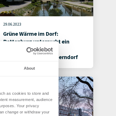
29.06.2023
Grüne Wärme im Dorf:
Rottenburg untersucht ein
klimafreundliches
Nahwärmenetz für Oberndorf
About
uch as cookies to store and
ontent measurement, audience
urposes. Your privacy
can change or withdraw your