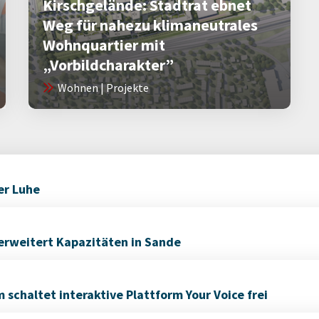
Kirschgelände: Stadtrat ebnet
Weg für nahezu klimaneutrales
Wohnquartier mit
„Vorbildcharakter”
Wohnen | Projekte
er Luhe
 erweitert Kapazitäten in Sande
haltet interaktive Plattform Your Voice frei