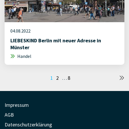
04.08.2022
LIEBESKIND Berlin mit neuer Adresse in
Münster
Handel
Seitennummerierung
1
2
…
8
der
Beiträge
Impressum
AGB
Datenschutzerklärung