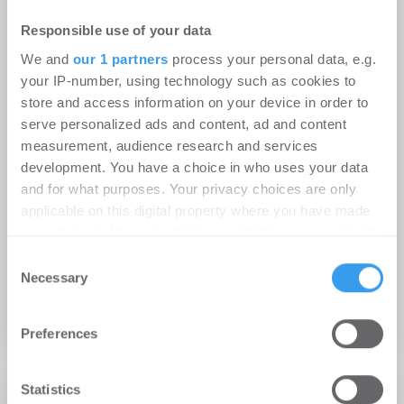
Responsible use of your data
We and
our 1 partners
process your personal data, e.g.
your IP-number, using technology such as cookies to
store and access information on your device in order to
serve personalized ads and content, ad and content
measurement, audience research and services
development. You have a choice in who uses your data
and for what purposes. Your privacy choices are only
applicable on this digital property where you have made
01.10.2024
your choices. You can change or withdraw your consent
Baustart in Berlin-Lichtenberg: Ten Brinke
any time from the Cookie Declaration or by clicking on
Consent
baut für die HOWOGE 148 Wohnungen auf
the Privacy trigger icon.
Necessary
Selection
ehemaligem Garagenhof
Find out more about how your personal data is processed
Wohnen | Projekte
Preferences
and set your preferences in the
details section
.
We use cookies to personalise content and ads, to
Statistics