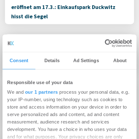
eröffnet am 17.3.: Einkaufspark Duckwitz
hisst die Segel
05.09.2013
Neues Einkaufszentrum „Indupark Center“ in
Consent
Details
Ad Settings
About
Dortmund eröffnet
Responsible use of your data
We and
our 1 partners
process your personal data, e.g.
17.07.2013
your IP-number, using technology such as cookies to
TEDOX wird Ankermieter im neuen
store and access information on your device in order to
Fachmarktcenter in Essen
serve personalized ads and content, ad and content
measurement, audience research and services
development. You have a choice in who uses your data
and for what purposes. Your privacy choices are only