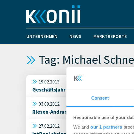
UNTERNEHMEN
NEWS
MARKTREPORTE
Tag: Michael Schne
19.02.2013
Geschäftsjahr 2012: IntReal mit sieben n
Consent
03.09.2012
Riesen-Andrang im neuen Paunsdorf Cent
Responsible use of your dat
27.02.2012
We and
our 1 partners
proce
IntReal steigert verwaltetes Immobilienv