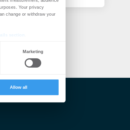
ontent measurement, audience
urposes. Your privacy
can change or withdraw your
ails section
.
se our traffic. We also share
Marketing
ers who may combine it with
 services.
Allow all
lärt