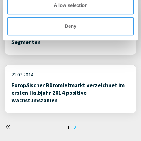
Allow selection
30.09.2014
Deny
IVD-Marktbericht „Münchner Umland“: weiter
steigende Kauf- und Mietpreise in allen
Segmenten
21.07.2014
Europäischer Büromietmarkt verzeichnet im
ersten Halbjahr 2014 positive
Wachstumszahlen
Seitennummerierung
1
2
der