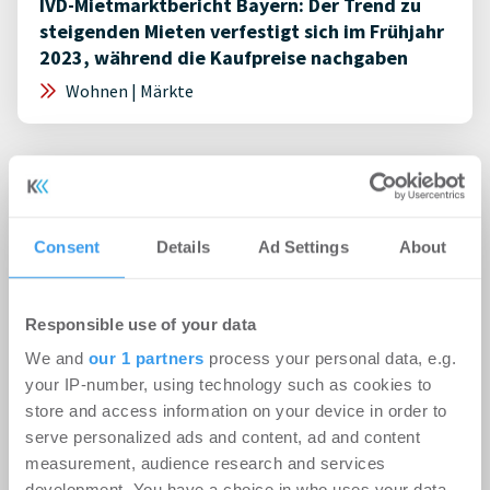
IVD-Mietmarktbericht Bayern: Der Trend zu
steigenden Mieten verfestigt sich im Frühjahr
2023, während die Kaufpreise nachgaben
Wohnen | Märkte
Consent
Details
Ad Settings
About
Responsible use of your data
We and
our 1 partners
process your personal data, e.g.
your IP-number, using technology such as cookies to
store and access information on your device in order to
serve personalized ads and content, ad and content
20.04.2023
measurement, audience research and services
development. You have a choice in who uses your data