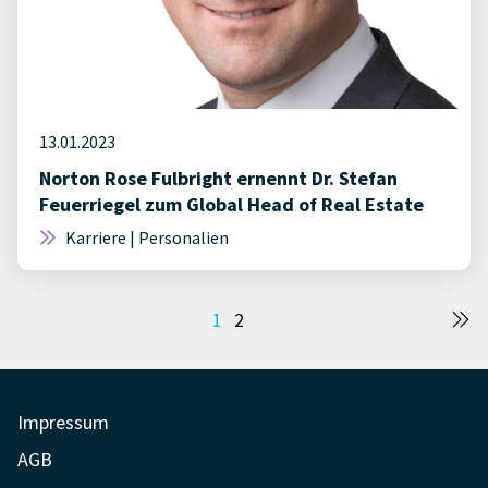
13.01.2023
Norton Rose Fulbright ernennt Dr. Stefan
Feuerriegel zum Global Head of Real Estate
Karriere | Personalien
Seitennummerierung
1
2
der
Beiträge
Impressum
AGB