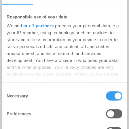
14.10.2022
Responsible use of your data
EcoVadis vergibt Gold-Medaille an
We and
our 1 partners
process your personal data, e.g.
Piepenbrock
your IP-number, using technology such as cookies to
store and access information on your device in order to
serve personalized ads and content, ad and content
measurement, audience research and services
development. You have a choice in who uses your data
and for what purposes. Your privacy choices are only
applicable on this digital property where you have made
your choices. You can change or withdraw your consent
any time from the Cookie Declaration or by clicking on
Consent
the Privacy trigger icon.
Necessary
Selection
Find out more about how your personal data is processed
Preferences
and set your preferences in the
details section
.
29.07.2022