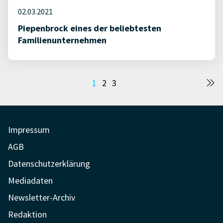
02.03.2021
Piepenbrock eines der beliebtesten
Familienunternehmen
Seitennummerierung
1
2
3
der
Beiträge
Impressum
AGB
Datenschutzerklärung
Mediadaten
Newsletter-Archiv
Redaktion