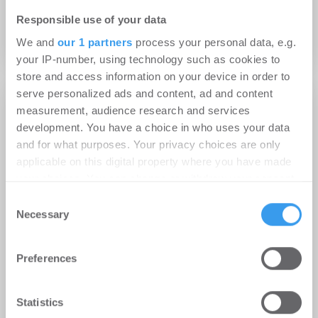
QUARTERBACK Immobilien AG vollendet
Westside Living in Leipzig
Responsible use of your data
Wohnen | Projekte
We and
our 1 partners
process your personal data, e.g.
your IP-number, using technology such as cookies to
store and access information on your device in order to
serve personalized ads and content, ad and content
measurement, audience research and services
development. You have a choice in who uses your data
and for what purposes. Your privacy choices are only
applicable on this digital property where you have made
your choices. You can change or withdraw your consent
any time from the Cookie Declaration or by clicking on
Consent
the Privacy trigger icon.
Necessary
Selection
Find out more about how your personal data is processed
Preferences
and set your preferences in the
details section
.
21.02.2023
We use cookies to personalise content and ads, to
Statistics
QUARTERBACK Immobilien AG baut „Carré am
provide social media features and to analyse our traffic.