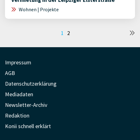
Wohnen | Projekte
Seitennummerierung
1
2
der
Beiträge
Impressum
AGB
Datenschutzerklärung
Mediadaten
Newsletter-Archiv
Redaktion
Konii schnell erklärt