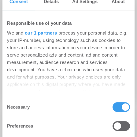
Consent
Details
Ad Settings
About
Responsible use of your data
We and
our 1 partners
process your personal data, e.g.
your IP-number, using technology such as cookies to
store and access information on your device in order to
serve personalized ads and content, ad and content
measurement, audience research and services
07.02.2019
development. You have a choice in who uses your data
Shopping Center und Fachmarktzentren
and for what purposes. Your privacy choices are only
nähern sich bei Rendite an
applicable on this digital property where you have made
your choices. You can change or withdraw your consent
Shopping Center | Märkte
any time from the Cookie Declaration or by clicking on
Consent
the Privacy trigger icon.
Necessary
Selection
20.12.2017
Find out more about how your personal data is processed
Preferences
and set your preferences in the
details section
.
Investitionsvolumen auf dem deutschen