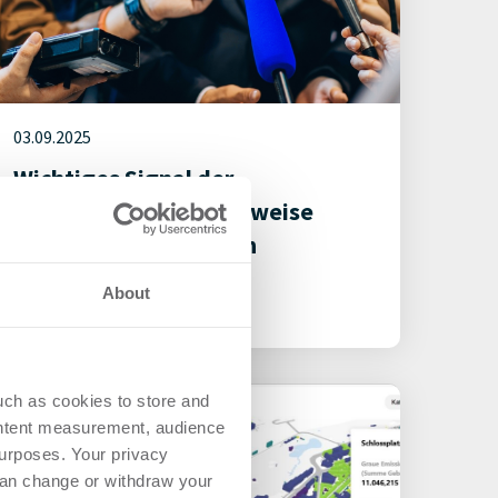
03.09.2025
Wichtiges Signal der
Bundesregierung: Losweise
Vergabe fördert fairen
Wettbewerb
About
Politik
uch as cookies to store and
ontent measurement, audience
urposes. Your privacy
can change or withdraw your