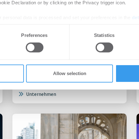
kie Declaration or by clicking on the Privacy trigger icon.
 personal data is processed and set your preferences in the
det
e content and ads, to provide social media features and to analy
Preferences
Statistics
 our site with our social media, advertising and analytics partn
 provided to them or that they’ve collected from your use of their
09.07.2025
Kelsterbach: Grünflächen statt
Hitzeinsel
Allow selection
Unternehmen