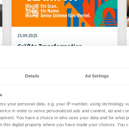
15.09.2025
Größte Transformation
Münchens: Wie soll das
Bahnhofsviertel künftig heißen?
Details
Ad Settings
Büro | Projekte
a
ss your personal data, e.g. your IP-number, using technology s
evice in order to serve personalized ads and content, ad and c
opment. You have a choice in who uses your data and for what p
on this digital property where you have made your choices. You 