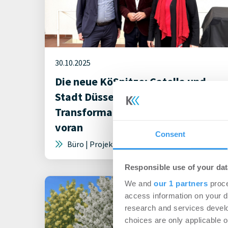
30.10.2025
Die neue KöSpitze: Catella und
Stadt Düsseldorf treiben
Transformation des Quartiers
voran
Consent
Büro | Projekte
Responsible use of your dat
We and
our 1 partners
proce
access information on your d
research and services devel
choices are only applicable 