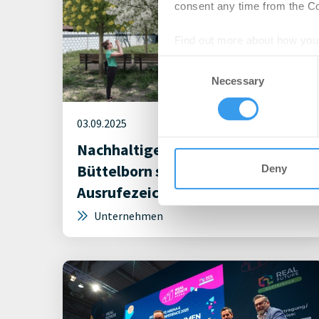
consent any time from the Coo
Find out more about how your
Consent
We use cookies to personalis
Necessary
Selection
information about your use of
other information that you’ve
03.09.2025
Nachhaltige Stadtplanung:
Büttelborn setzt zwei
Deny
Ausrufezeichen
Unternehmen