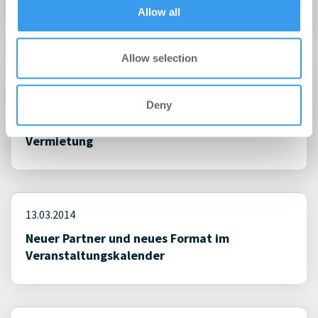
of their services.
TeamProQ 4.0 – next Level!
Allow all
Allow selection
27.03.2014
Deny
TeamProQ Datenraum – Neues Feature: Multi-
Upload in den Modulen Verkauf und
Vermietung
13.03.2014
Neuer Partner und neues Format im
Veranstaltungskalender