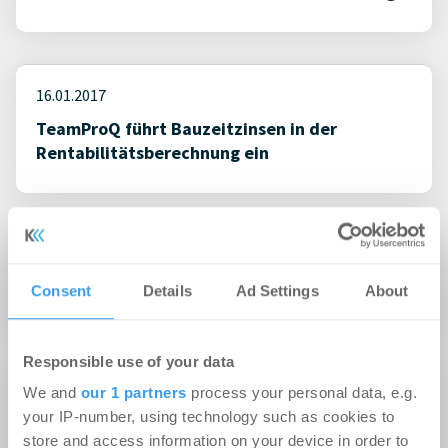
16.01.2017
TeamProQ führt Bauzeitzinsen in der
Rentabilitätsberechnung ein
28.11.2016
Zusammen verkaufen, zusammen profitieren
Consent
Details
Ad Settings
About
Responsible use of your data
23.11.2016
We and
our 1 partners
process your personal data, e.g.
your IP-number, using technology such as cookies to
Jetzt vormerken: TeamProQ-Black-Friday-
store and access information on your device in order to