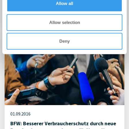
Sachkundenachweis für Makler und Verwalter
Allow all
mit wichtigen Änderungen
Politik
Allow selection
Deny
01.09.2016
BFW: Besserer Verbraucherschutz durch neue