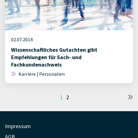
02.07.2014
Wissenschaftliches Gutachten gibt
Empfehlungen für Sach- und
Fachkundenachweis
Karriere | Personalien
Seitennummerierung
1
2
der
Beiträge
Impressum
AGB