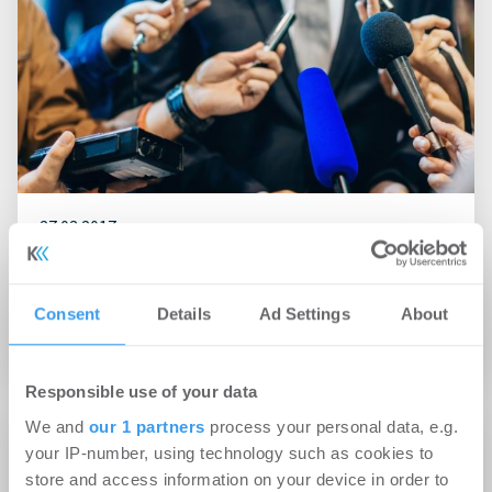
27.03.2017
Verbraucher erwarten von Maklern und
Verwaltern zu Recht ein hohes Maß an Sach‐
und Fachverstand
Consent
Details
Ad Settings
About
Politik
Responsible use of your data
We and
our 1 partners
process your personal data, e.g.
23.01.2017
your IP-number, using technology such as cookies to
store and access information on your device in order to
Qualität hat ihren Preis – DDIV veröffentlicht