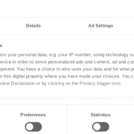
PATRIZIA erwirbt moderne
Hotelimmobilie in Würzburg
Details
Ad Settings
a
ss your personal data, e.g. your IP-number, using technology s
evice in order to serve personalized ads and content, ad and c
opment. You have a choice in who uses your data and for what p
on this digital property where you have made your choices. You 
kie Declaration or by clicking on the Privacy trigger icon.
 personal data is processed and set your preferences in the
det
e content and ads, to provide social media features and to analy
Preferences
Statistics
 our site with our social media, advertising and analytics partn
 provided to them or that they’ve collected from your use of their
06.07.2015