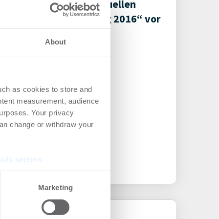
IVD-Institut stellt aktuellen
„CityReport Würzburg 2016“ vor
About
uch as cookies to store and
ontent measurement, audience
urposes. Your privacy
can change or withdraw your
ails section
.
se our traffic. We also share
Marketing
ers who may combine it with
 services.
05.06.2015