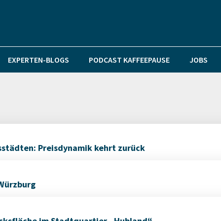
EXPERTEN-BLOGS
PODCAST KAFFEEPAUSE
JOBS
sstädten: Preisdynamik kehrt zurück
 Würzburg
ksfläche im Stadtquartier „Hubland“