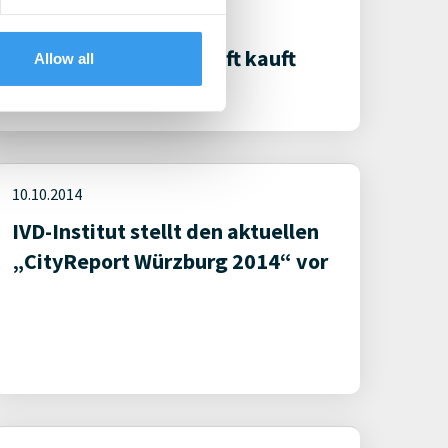
Würzburg:
Immobiliengesellschaft kauft
Allow all
Baugrundstück
10.10.2014
IVD-Institut stellt den aktuellen
„CityReport Würzburg 2014“ vor