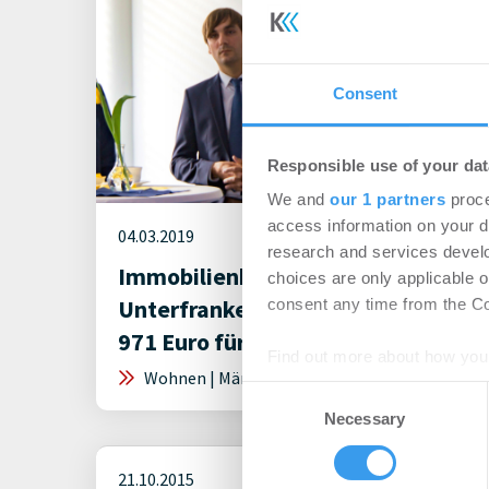
Consent
Responsible use of your dat
We and
our 1 partners
proce
access information on your d
04.03.2019
research and services devel
Immobilienkäufer in
choices are only applicable 
Unterfranken zahlen monatlich
consent any time from the Coo
971 Euro für ihren Kredit
Find out more about how your
Wohnen | Märkte
Consent
We use cookies to personalis
Necessary
Selection
information about your use of
other information that you’ve
21.10.2015