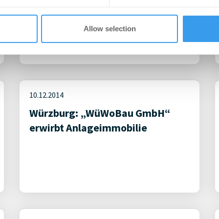
IVD-Institut stellt den aktuellen
„CityReport Würzburg 2015“ vor
Allow selection
10.12.2014
Würzburg: „WüWoBau GmbH“
erwirbt Anlageimmobilie