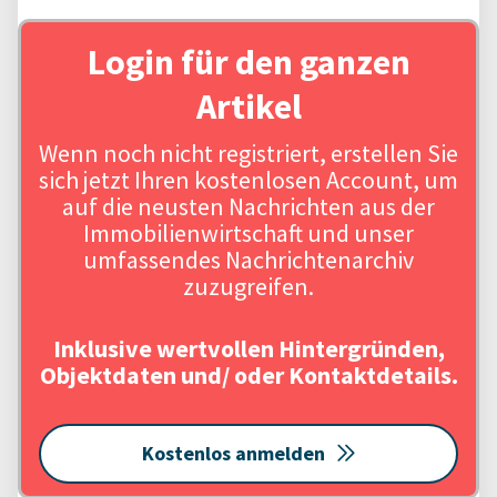
Login für den ganzen
Artikel
Wenn noch nicht registriert, erstellen Sie
sich jetzt Ihren kostenlosen Account, um
auf die neusten Nachrichten aus der
Immobilienwirtschaft und unser
umfassendes Nachrichtenarchiv
zuzugreifen.
Inklusive wertvollen Hintergründen,
Objektdaten und/ oder Kontaktdetails.
Kostenlos anmelden