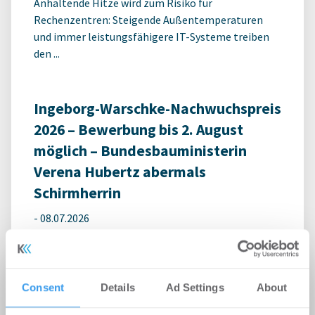
Anhaltende Hitze wird zum Risiko für
Rechenzentren: Steigende Außentemperaturen
und immer leistungsfähigere IT-Systeme treiben
den ...
Ingeborg-Warschke-Nachwuchspreis
2026 – Bewerbung bis 2. August
möglich – Bundesbauministerin
Verena Hubertz abermals
Schirmherrin
-
08.07.2026
Login für den ganzen Artikel Wenn noch nicht
registriert, erstellen Sie sich jetzt Ihren
kostenlosen Account, um auf die neusten ...
Consent
Details
Ad Settings
About