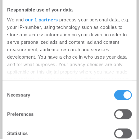
Responsible use of your data
We and
our 1 partners
process your personal data, e.g.
your IP-number, using technology such as cookies to
store and access information on your device in order to
serve personalized ads and content, ad and content
measurement, audience research and services
development. You have a choice in who uses your data
and for what purposes. Your privacy choices are only
Erster Spatenstich für neuen
applicable on this digital property where you have made
Schulcampus Eberswalde-Finow
your choices. You can change or withdraw your consent
any time from the Cookie Declaration or by clicking on
Consent
-
07.07.2026
the Privacy trigger icon.
Necessary
Selection
Login für den ganzen Artikel Wenn noch nicht
registriert, erstellen Sie sich jetzt Ihren
Find out more about how your personal data is processed
kostenlosen Account, um auf die neusten ...
Preferences
and set your preferences in the
details section
.
We use cookies to personalise content and ads, to
Statistics
MÖHRLE HAPP LUTHER berät Beds
provide social media features and to analyse our traffic.