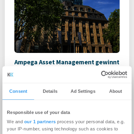
Ampega Asset Management gewinnt
ODDO BHF SE für den SKYPER
Büro | Deals Miete
-
06.08.2026
Consent
Details
Ad Settings
About
Login für den ganzen Artikel Wenn noch nicht
registriert, erstellen Sie sich jetzt Ihren
kostenlosen Account, um auf die neusten ...
Responsible use of your data
We and
our 1 partners
process your personal data, e.g.
your IP-number, using technology such as cookies to