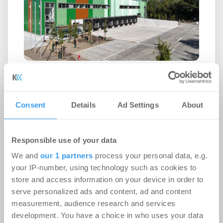
OMNIDOCKS und PRODAC stellen
RUHR Logistikpark fertig
Consent
Details
Ad Settings
About
Logistik | Projekte
-
06.08.2026
Login für den ganzen Artikel Wenn noch nicht
Responsible use of your data
registriert, erstellen Sie sich jetzt Ihren
kostenlosen Account, um auf die neusten ...
We and
our 1 partners
process your personal data, e.g.
your IP-number, using technology such as cookies to
store and access information on your device in order to
serve personalized ads and content, ad and content
measurement, audience research and services
development. You have a choice in who uses your data