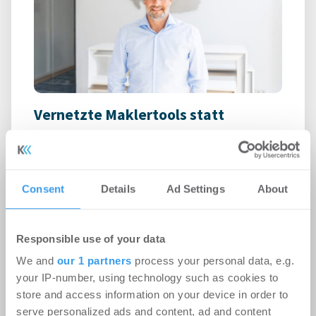
Vernetzte Maklertools statt
Insellösungen
Unternehmen
-
06.08.2026
Consent
Details
Ad Settings
About
Login für den ganzen Artikel Wenn noch nicht
registriert, erstellen Sie sich jetzt Ihren
kostenlosen Account, um auf die neusten ...
Responsible use of your data
We and
our 1 partners
process your personal data, e.g.
Newmark akquiriert L+P
your IP-number, using technology such as cookies to
store and access information on your device in order to
Immobilienbewertung für sein
serve personalized ads and content, ad and content