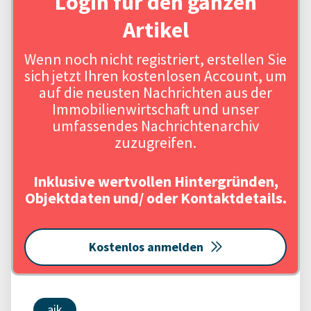
Login für den ganzen
Artikel
Wenn noch nicht registriert, erstellen Sie
sich jetzt Ihren kostenlosen Account, um
auf die neusten Nachrichten aus der
Immobilienwirtschaft und unser
umfassendes Nachrichtenarchiv
zuzugreifen.
Inklusive wertvollen Hintergründen,
Objektdaten und/ oder Kontaktdetails.
Kostenlos anmelden
aik