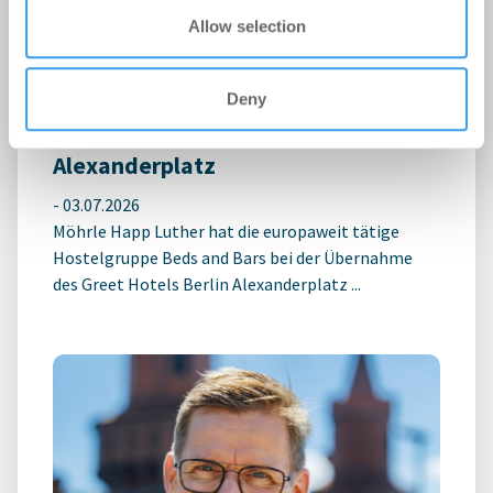
kostenlosen Account, um auf die neusten ...
Allow selection
MÖHRLE HAPP LUTHER berät Beds
Deny
and Bars bei Hotelübernahme am
Alexanderplatz
-
03.07.2026
Möhrle Happ Luther hat die europaweit tätige
Hostelgruppe Beds and Bars bei der Übernahme
des Greet Hotels Berlin Alexanderplatz ...