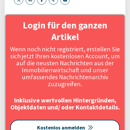
Login für den ganzen
Artikel
Wenn noch nicht registriert, erstellen Sie
sich jetzt Ihren kostenlosen Account, um
auf die neusten Nachrichten aus der
Immobilienwirtschaft und unser
umfassendes Nachrichtenarchiv
zuzugreifen.
Inklusive wertvollen Hintergründen,
Objektdaten und/ oder Kontaktdetails.
Kostenlos anmelden