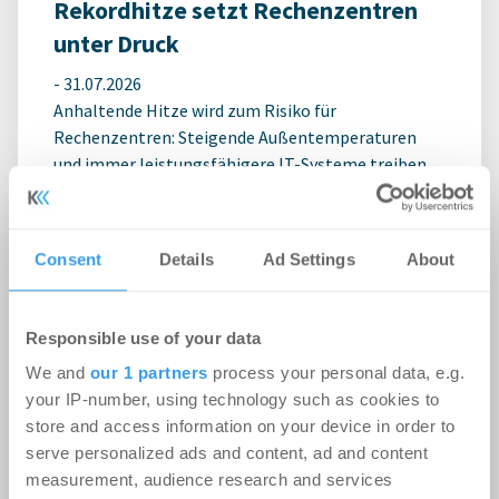
Rekordhitze setzt Rechenzentren
unter Druck
-
31.07.2026
Anhaltende Hitze wird zum Risiko für
Rechenzentren: Steigende Außentemperaturen
und immer leistungsfähigere IT-Systeme treiben
den ...
Consent
Details
Ad Settings
About
Ingeborg-Warschke-Nachwuchspreis
2026 – Bewerbung bis 2. August
Responsible use of your data
möglich – Bundesbauministerin
Verena Hubertz abermals
We and
our 1 partners
process your personal data, e.g.
your IP-number, using technology such as cookies to
Schirmherrin
store and access information on your device in order to
-
08.07.2026
serve personalized ads and content, ad and content
Login für den ganzen Artikel Wenn noch nicht
measurement, audience research and services