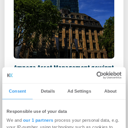
Ampega Asset Management gewinnt
ODDO BHF SE für den SKYPER
Büro | Deals Miete
-
06.08.2026
Consent
Details
Ad Settings
About
Login für den ganzen Artikel Wenn noch nicht
registriert, erstellen Sie sich jetzt Ihren
Responsible use of your data
kostenlosen Account, um auf die neusten ...
We and
our 1 partners
process your personal data, e.g.
your IP-number, using technology such as cookies to