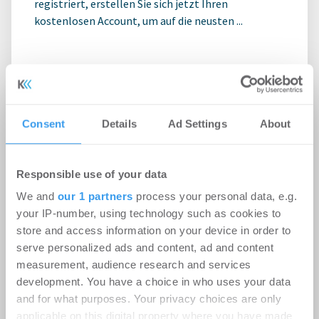
registriert, erstellen Sie sich jetzt Ihren
kostenlosen Account, um auf die neusten ...
Consent
Details
Ad Settings
About
Responsible use of your data
We and
our 1 partners
process your personal data, e.g.
your IP-number, using technology such as cookies to
store and access information on your device in order to
serve personalized ads and content, ad and content
Rekordhitze setzt Rechenzentren
measurement, audience research and services
unter Druck
development. You have a choice in who uses your data
and for what purposes. Your privacy choices are only
-
31.07.2026
applicable on this digital property where you have made
Anhaltende Hitze wird zum Risiko für