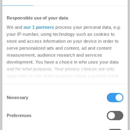
Responsible use of your data
We and
our 1 partners
process your personal data, e.g.
your IP-number, using technology such as cookies to
store and access information on your device in order to
serve personalized ads and content, ad and content
measurement, audience research and services
development. You have a choice in who uses your data
and for what purposes. Your privacy choices are only
applicable on this digital property where you have made
Erster Spatenstich für neuen
your choices. You can change or withdraw your consent
any time from the Cookie Declaration or by clicking on
Schulcampus Eberswalde-Finow
Consent
the Privacy trigger icon.
Necessary
Selection
-
07.07.2026
Login für den ganzen Artikel Wenn noch nicht
Find out more about how your personal data is processed
Preferences
registriert, erstellen Sie sich jetzt Ihren
and set your preferences in the
details section
.
kostenlosen Account, um auf die neusten ...