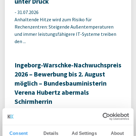
unter Druck
-
31.07.2026
Anhaltende Hitze wird zum Risiko für
Rechenzentren: Steigende Außentemperaturen
und immer leistungsfähigere IT-Systeme treiben
den ...
Ingeborg-Warschke-Nachwuchspreis
2026 – Bewerbung bis 2. August
möglich – Bundesbauministerin
Verena Hubertz abermals
Schirmherrin
-
08.07.2026
Login für den ganzen Artikel Wenn noch nicht
registriert, erstellen Sie sich jetzt Ihren
Consent
Details
Ad Settings
About
kostenlosen Account, um auf die neusten ...