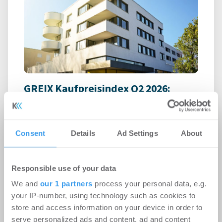
GREIX Kaufpreisindex Q2 2026:
Preisanstieg verliert an Schwung,
real sinken die Immobilienpreise im
Jahresvergleich
Consent
Details
Ad Settings
About
Wohnen | Märkte
-
06.08.2026
Responsible use of your data
Preisanstieg verliert an Schwung, real sinken die
Immobilienpreise im Jahresvergleich
We and
our 1 partners
process your personal data, e.g.
your IP-number, using technology such as cookies to
store and access information on your device in order to
serve personalized ads and content, ad and content