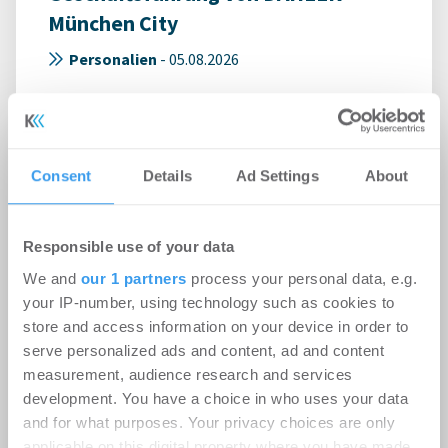
München City
Personalien
-
05.08.2026
Login für den ganzen Artikel Wenn noch nicht
registriert, erstellen Sie sich jetzt Ihren
kostenlosen Account, um auf die neusten ...
Consent
Details
Ad Settings
About
Responsible use of your data
We and
our 1 partners
process your personal data, e.g.
your IP-number, using technology such as cookies to
store and access information on your device in order to
serve personalized ads and content, ad and content
measurement, audience research and services
development. You have a choice in who uses your data
Roland D. Schleider wird Head of
and for what purposes. Your privacy choices are only
applicable on this digital property where you have made