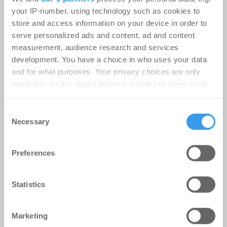
Wohnen | Märkte
-
06.08.2026
your IP-number, using technology such as cookies to
store and access information on your device in order to
Preisanstieg verliert an Schwung, real sinken die
serve personalized ads and content, ad and content
Immobilienpreise im Jahresvergleich
measurement, audience research and services
development. You have a choice in who uses your data
and for what purposes. Your privacy choices are only
applicable on this digital property where you have made
your choices. You can change or withdraw your consent
any time from the Cookie Declaration or by clicking on
Consent
the Privacy trigger icon.
Necessary
Selection
Find out more about how your personal data is processed
Preferences
and set your preferences in the
details section
.
We use cookies to personalise content and ads, to
Statistics
provide social media features and to analyse our traffic.
Ginkgo gründet Joint Venture mit
We also share information about your use of our site with
Marketing
ALP.X zur Entwicklung des
our social media, advertising and analytics partners who