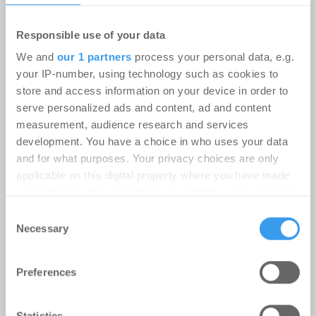
Responsible use of your data
We and
our 1 partners
process your personal data, e.g.
your IP-number, using technology such as cookies to
store and access information on your device in order to
BUWOG sichert Industriedenkmal
serve personalized ads and content, ad and content
Wohnen | Projekte
-
05.08.2026
measurement, audience research and services
development. You have a choice in who uses your data
Demontage des historischen Wasserturms auf
and for what purposes. Your privacy choices are only
Dachauer MD-Gelände
applicable on this digital property where you have made
your choices. You can change or withdraw your consent
any time from the Cookie Declaration or by clicking on
Consent
the Privacy trigger icon.
Necessary
Selection
Find out more about how your personal data is processed
Preferences
and set your preferences in the
details section
.
We use cookies to personalise content and ads, to
Statistics