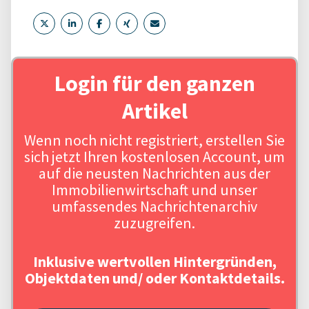
Login für den ganzen
Artikel
Wenn noch nicht registriert, erstellen Sie
sich jetzt Ihren kostenlosen Account, um
auf die neusten Nachrichten aus der
Immobilienwirtschaft und unser
umfassendes Nachrichtenarchiv
zuzugreifen.
Inklusive wertvollen Hintergründen,
Objektdaten und/ oder Kontaktdetails.