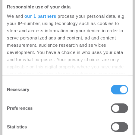
Responsible use of your data
We and
our 1 partners
process your personal data, e.g.
your IP-number, using technology such as cookies to
store and access information on your device in order to
serve personalized ads and content, ad and content
measurement, audience research and services
development. You have a choice in who uses your data
and for what purposes. Your privacy choices are only
Genehmigt, aber nicht gebaut: Die
applicable on this digital property where you have made
vier Hebel für den Wohnungsbau
your choices. You can change or withdraw your consent
any time from the Cookie Declaration or by clicking on
Wohnen
-
17.07.2026
Consent
the Privacy trigger icon.
Necessary
Selection
Login für den ganzen Artikel Wenn noch nicht
registriert, erstellen Sie sich jetzt Ihren
Find out more about how your personal data is processed
Preferences
kostenlosen Account, um auf die neusten ...
and set your preferences in the
details section
.
We use cookies to personalise content and ads, to
Statistics
provide social media features and to analyse our traffic.