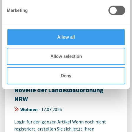
We also share information about your use of our site with
Marketing
our social media, advertising and analytics partners who
may combine it with other information that you’ve
provided to them or that they’ve collected from your use
of their services.
Allow all
Allow selection
Sozial orientierte
Deny
Wohnungswirtschaft begrüßt
Novelle der Landesbauordnung
NRW
Wohnen
-
17.07.2026
Login für den ganzen Artikel Wenn noch nicht
registriert, erstellen Sie sich jetzt Ihren