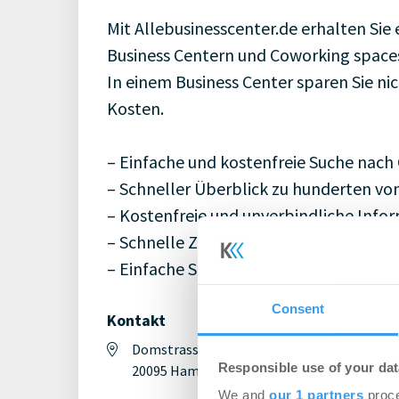
Mit Allebusinesscenter.de erhalten Sie 
Business Centern und Coworking spaces
In einem Business Center sparen Sie ni
Kosten.
– Einfache und kostenfreie Suche nach
– Schneller Überblick zu hunderten vo
– Kostenfreie und unverbindliche Inf
– Schnelle Zusendung der Informatione
– Einfache Suche nach Stadt oder Bezir
Consent
Kontakt
Domstrasse 10
490
Responsible use of your dat
20095 Hamburg
We and
our 1 partners
proce