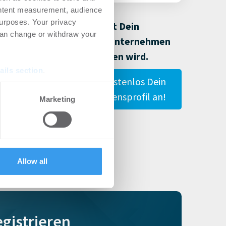
ontent measurement, audience
urposes. Your privacy
Damit Dein
can change or withdraw your
Immobilienunternehmen
gefunden wird.
ails section
.
Lege hier kostenlos Dein
Unternehmensprofil an!
se our traffic. We also share
Marketing
ers who may combine it with
 services.
Allow all
egistrieren