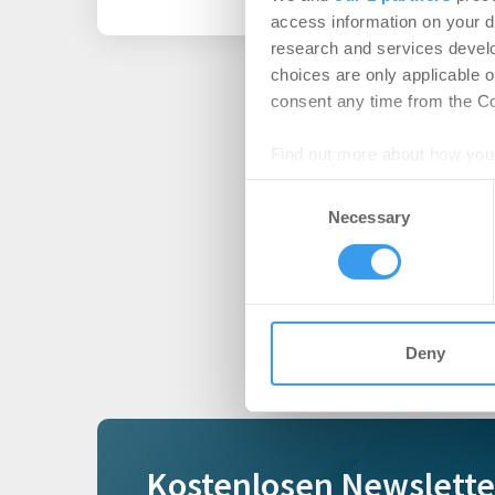
access information on your d
research and services devel
choices are only applicable 
consent any time from the Coo
Find out more about how your
Consent
We use cookies to personalis
Necessary
Selection
information about your use of
other information that you’ve
Deny
Kostenlosen Newslette