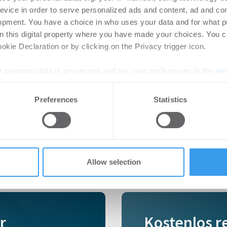
evice in order to serve personalized ads and content, ad and c
opment. You have a choice in who uses your data and for what p
on this digital property where you have made your choices. You 
kie Declaration or by clicking on the Privacy trigger icon.
 personal data is processed and set your preferences in the
det
e content and ads, to provide social media features and to analy
Preferences
Statistics
 our site with our social media, advertising and analytics partn
 provided to them or that they’ve collected from your use of their
Allow selection
r
Kostenlos r