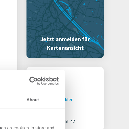
Jetzt anmelden für
Kartenansicht
Profil
Branche
Immobilienmakler
About
Kennzahlen
Mitarbeiteranzahl: 42
uch as cookies to store and