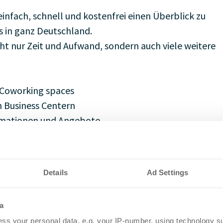
einfach, schnell und kostenfrei einen Überblick zu
 in ganz Deutschland.
cht nur Zeit und Aufwand, sondern auch viele weitere
 Coworking spaces
n Business Centern
ormationen und Angebote
n per E-Mail
k
Details
Ad Settings
40 - 32 00 54 45
Melissa@matchoffice.com
a
Website
ss your personal data, e.g. your IP-number, using technology s