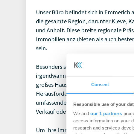
Unser Büro befindet sich in Emmerich a
die gesamte Region, darunter Kleve, Ka
und Anholt. Diese breite regionale Präs
Immobilien anzubieten als auch beste
sein.
Besonders spezialisiert sind wir auf di
irgendwann vor der Frage, ob ihre aktu
großes Haus, das zu viel Platz bietet,
Consent
Herausforderung darstellen. Bei Bissc
umfassende Beratung, die Ihnen hilft, e
Responsible use of your dat
Verkauf oder eine neue Nutzung Ihrer 
We and
our 1 partners
proce
access information on your d
research and services devel
Um Ihre Immobilie bestmöglich zu präs