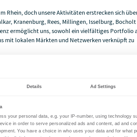
m Rhein, doch unsere Aktivitäten erstrecken sich übe
lkar, Kranenburg, Rees, Millingen, Isselburg, Bocholt
enz ermöglicht uns, sowohl ein vielfältiges Portfolio 
ns mit lokalen Märkten und Netzwerken verknüpft zu
e Beratung für Immobilien im Alter. Viele Menschen ste
elle Wohnsituation noch zu ihren Bedürfnissen passt. 
 oder eine Wohnung ohne Aufzug kann im Alter eine
Details
Ad Settings
hop Immobilien erhalten Sie eine einfühlsame und
ine passende Lösung zu finden – sei es durch einen
a
Immobilie.
ss your personal data, e.g. your IP-number, using technology s
evice in order to serve personalized ads and content, ad and c
opment. You have a choice in who uses your data and for what p
entieren, bieten wir einen professionellen Home-