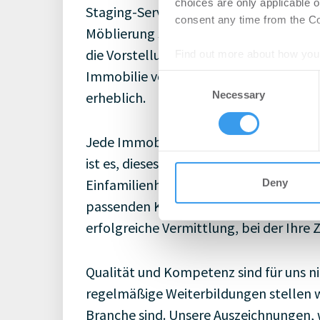
choices are only applicable 
Staging-Service an. Durch gezielte Ma
consent any time from the Coo
Möblierung setzen wir Ihre Immobilie ins
die Vorstellungskraft potenzieller Käufe
Find out more about how your
Immobilie vorzustellen. Denn ein gut i
Consent
We use cookies to personalis
erheblich.
Necessary
Selection
information about your use of
other information that you’ve
Jede Immobilie erzählt ihre eigene Ges
ist es, dieses Potenzial zu erkennen u
Einfamilienhaus, Eigentumswohnung, G
Deny
passenden Käufer. Unser Wissen und un
erfolgreiche Vermittlung, bei der Ihre Z
Qualität und Kompetenz sind für uns ni
regelmäßige Weiterbildungen stellen w
Branche sind. Unsere Auszeichnungen, w