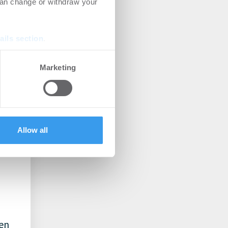
can change or withdraw your
as
ails section
.
se our traffic. We also share
Marketing
ers who may combine it with
 services.
ch
l ob
n
Allow all
ren