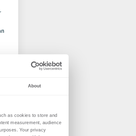
r
an
hen
Ein
About
uch as cookies to store and
ontent measurement, audience
urposes. Your privacy