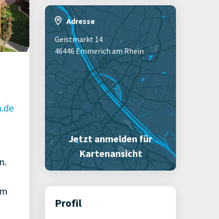
Adresse
Geistmarkt 14
46446 Emmerich am Rhein
.de
Jetzt anmelden für
Kartenansicht
n.
im
Profil