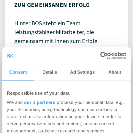
ZUM GEMEINSAMEN ERFOLG
Hinter BOS steht ein Team
leistungsfähiger Mitarbeiter, die
gemeinsam mit Ihnen zum Erfolg
kommen möchten. Von unseren
erfahrenen Planern über hauseigene
Monteure für den Aufbau Ihrer
Consent
Details
Ad Settings
About
Büromöbel bis zu einem Netzwerk
starker Servicepartner vertrauen Sie mit
Responsible use of your data
uns auf qualifizierte Fachkräfte, die Lust
auf Leistung haben. Erleben Sie selbst,
We and
our 1 partners
process your personal data, e.g.
your IP-number, using technology such as cookies to
wie diese Ihr Unternehmen in Beratung
store and access information on your device in order to
und Umsetzung voranbringen und
serve personalized ads and content, ad and content
zeitnah für lukrative Ergebnisse in der
measurement, audience research and services