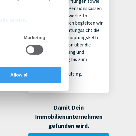
Family Offices, Stiftungen sowie
Versicherungen, Pensionskassen
und Versorgungswerke. Im
ails section
.
Immobilienbereich begleiten wir
aus Personalberatungssicht die
se our traffic. We also share
gesamte Wertschöpfungskette
Marketing
ers who may combine it with
von der Akquisition über die
 services.
Projektentwicklung und
Bestandshaltung bis zum
Vertrieb und
Immobilienconsulting.
Allow all
Damit Dein
Immobilienunternehmen
gefunden wird.