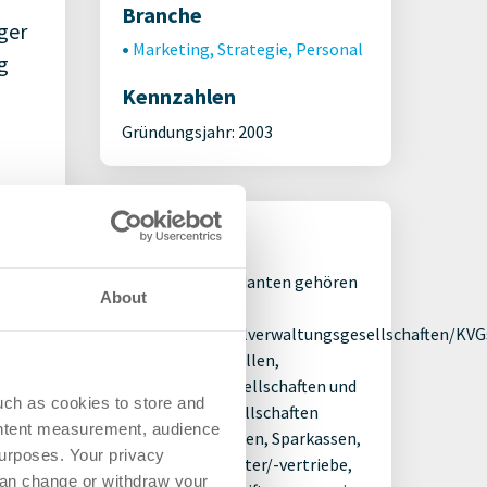
Branche
ger
Marketing, Strategie, Personal
g
Kennzahlen
Gründungsjahr: 2003
Referenzen
Zu unseren Mandanten gehören
About
Asset
Manager/Kapitalverwaltungsgesellschaften/KVG
AIFs, Verwahrstellen,
Beteiligungsgesellschaften und
uch as cookies to store and
Immobiliengesellschaften
ontent measurement, audience
ebenso wie Banken, Sparkassen,
urposes. Your privacy
Finanzdienstleister/-vertriebe,
can change or withdraw your