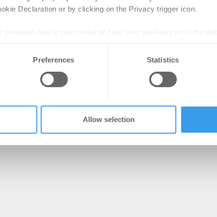
kie Declaration or by clicking on the Privacy trigger icon.
 personal data is processed and set your preferences in the
det
e content and ads, to provide social media features and to analy
Preferences
Statistics
 our site with our social media, advertising and analytics partn
 provided to them or that they’ve collected from your use of their
Allow selection