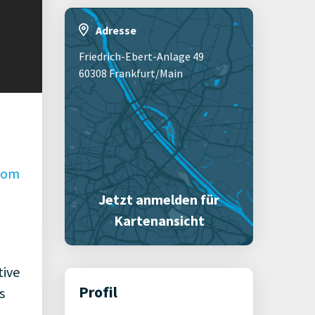
Adresse
Friedrich-Ebert-Anlage 49
60308 Frankfurt/Main
com
Jetzt anmelden für
Kartenansicht
tive
Profil
s