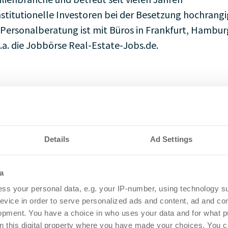
stitutionelle Investoren bei der Besetzung hochrangi
e Personalberatung ist mit Büros in Frankfurt, Hambur
.a. die Jobbörse Real-Estate-Jobs.de.
9 69 50956-5437
info@schannath.com
Website
Impressum
Details
Ad Settings
a
ss your personal data, e.g. your IP-number, using technology s
evice in order to serve personalized ads and content, ad and c
opment. You have a choice in who uses your data and for what p
on this digital property where you have made your choices. You 