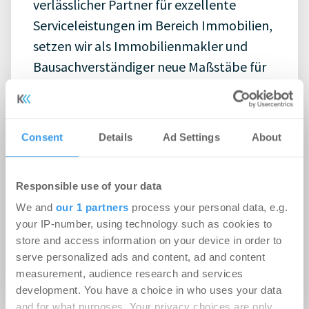
verlässlicher Partner für exzellente
Serviceleistungen im Bereich Immobilien,
setzen wir als Immobilienmakler und
Bausachverständiger neue Maßstäbe für
einen erfolgreichen Dialog.
Kontakt
Consent
Details
Ad Settings
About
Eschenstraße 3
18057 Rostock
Responsible use of your data
03817007333
We and
our 1 partners
process your personal data, e.g.
info@falkenhayn-isk.de
your IP-number, using technology such as cookies to
Website
store and access information on your device in order to
serve personalized ads and content, ad and content
Impressum
measurement, audience research and services
development. You have a choice in who uses your data
and for what purposes. Your privacy choices are only