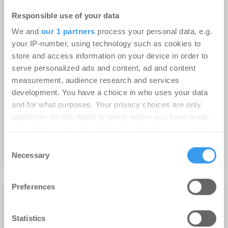
Adresse
Responsible use of your data
Stauffenbergstraße 14-20
We and
our 1 partners
process your personal data, e.g.
51379 Leverkusen
your IP-number, using technology such as cookies to
store and access information on your device in order to
serve personalized ads and content, ad and content
measurement, audience research and services
development. You have a choice in who uses your data
and for what purposes. Your privacy choices are only
applicable on this digital property where you have made
your choices. You can change or withdraw your consent
any time from the Cookie Declaration or by clicking on
Consent
Jetzt anmelden für Kartenansicht
the Privacy trigger icon.
Necessary
Selection
Find out more about how your personal data is processed
Preferences
and set your preferences in the
details section
.
Profil
We use cookies to personalise content and ads, to
Statistics
Branche
provide social media features and to analyse our traffic.