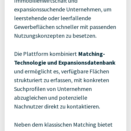
Immobilienwirtschaft
und
expansionssuchende
Unternehmen,
um
leerstehende
oder
leerfallende
Gewerbeflächen
schneller
mit
passenden
Nutzungskonzepten
zu
besetzen.
Die
Plattform
kombiniert
Matching-
Technologie und
Expansionsdatenbank
und
ermöglicht
es,
verfügbare
Flächen
strukturiert
zu
erfassen,
mit
konkreten
Suchprofilen
von
Unternehmen
abzugleichen
und
potenzielle
Nachnutzer
direkt
zu
kontaktieren.
Neben
dem
klassischen
Matching
bietet