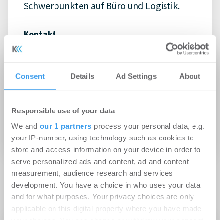
Schwerpunkten auf Büro und Logistik.
Kontakt
Leibnizpark 4
51503 Rösrath
Consent
Details
Ad Settings
About
02205 - 9494 - 100
info@osmab.de
Responsible use of your data
Website
We and
our 1 partners
process your personal data, e.g.
Impressum
your IP-number, using technology such as cookies to
store and access information on your device in order to
serve personalized ads and content, ad and content
measurement, audience research and services
Zur Website
development. You have a choice in who uses your data
and for what purposes. Your privacy choices are only
applicable on this digital property where you have made