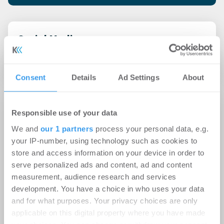
Social Media
Consent
Details
Ad Settings
About
Adresse
Responsible use of your data
We and
our 1 partners
process your personal data, e.g.
Josef-Heilingbrunner-Straße 13
your IP-number, using technology such as cookies to
93413 Cham
store and access information on your device in order to
serve personalized ads and content, ad and content
measurement, audience research and services
development. You have a choice in who uses your data
and for what purposes. Your privacy choices are only
applicable on this digital property where you have made