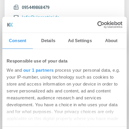
095449868479
Info@vincentini.de
Website
Impressum
Consent
Details
Ad Settings
About
Responsible use of your data
Zur Website
We and
our 1 partners
process your personal data, e.g.
your IP-number, using technology such as cookies to
store and access information on your device in order to
serve personalized ads and content, ad and content
Social Media
measurement, audience research and services
development. You have a choice in who uses your data
and for what purposes. Your privacy choices are only
applicable on this digital property where you have made
your choices. You can change or withdraw your consent