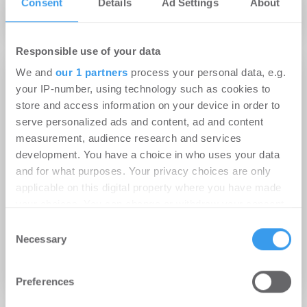
Consent
Details
Ad Settings
About
Responsible use of your data
We and
our 1 partners
process your personal data, e.g.
Adresse
your IP-number, using technology such as cookies to
Zielstattstr. 11
store and access information on your device in order to
81379 München
serve personalized ads and content, ad and content
measurement, audience research and services
development. You have a choice in who uses your data
and for what purposes. Your privacy choices are only
applicable on this digital property where you have made
your choices. You can change or withdraw your consent
any time from the Cookie Declaration or by clicking on
Consent
the Privacy trigger icon.
Necessary
Selection
Jetzt anmelden für Kartenansicht
Find out more about how your personal data is processed
Preferences
and set your preferences in the
details section
.