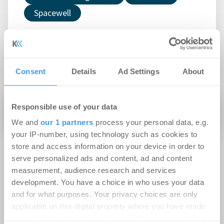
Spacewell
Impressum
Consent
Details
Ad Settings
About
Responsible use of your data
We and
our 1 partners
process your personal data, e.g.
your IP-number, using technology such as cookies to
store and access information on your device in order to
serve personalized ads and content, ad and content
measurement, audience research and services
Kontakt
development. You have a choice in who uses your data
and for what purposes. Your privacy choices are only
applicable on this digital property where you have made
Jens Hoffstiepel
your choices. You can change or withdraw your consent