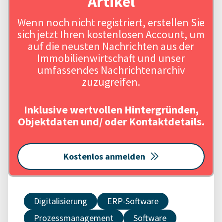
Artikel
Wenn noch nicht registriert, erstellen Sie
sich jetzt Ihren kostenlosen Account, um
auf die neusten Nachrichten aus der
Immobilienwirtschaft und unser
umfassendes Nachrichtenarchiv
zuzugreifen.
Inklusive wertvollen Hintergründen,
Objektdaten und/ oder Kontaktdetails.
Kostenlos anmelden
Digitalisierung
ERP-Software
Prozessmanagement
Software