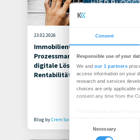
23.02.2026
Consent
Immobilienwirtschaftliches
Prozessmanagement: Wie
Responsible use of your dat
digitale Lösungen Qualität und
We and
our 1 partners
proce
Rentabilität steigern
access information on your d
research and services devel
choices are only applicable 
consent any time from the Coo
Find out more about how your
Blog by
Crem Solutions GmbH & Co. KG
Consent
We use cookies to personalis
Necessary
Selection
information about your use of