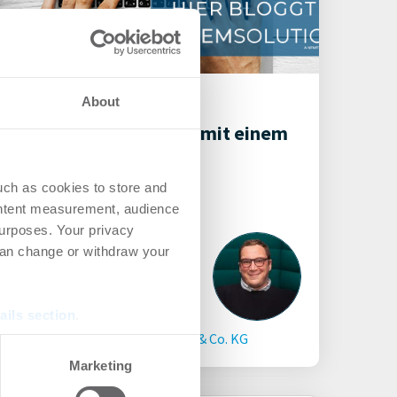
19.01.2021
About
Individuelle Prozesse mit einem
ERP-System schaffen
uch as cookies to store and
ontent measurement, audience
urposes. Your privacy
can change or withdraw your
ails section
.
Blog by
Crem Solutions GmbH & Co. KG
se our traffic. We also share
Marketing
ers who may combine it with