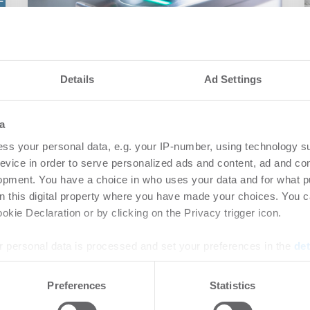
23.03.2022
Details
Ad Settings
Aareon intensiviert Partnerschaft
mit PropTech OSRE B. V.
a
ss your personal data, e.g. your IP-number, using technology s
evice in order to serve personalized ads and content, ad and c
opment. You have a choice in who uses your data and for what p
on this digital property where you have made your choices. You 
kie Declaration or by clicking on the Privacy trigger icon.
 personal data is processed and set your preferences in the
det
PropTech
e content and ads, to provide social media features and to analy
Preferences
Statistics
 our site with our social media, advertising and analytics partn