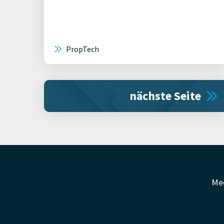
PropTech
nächste Seite
Me