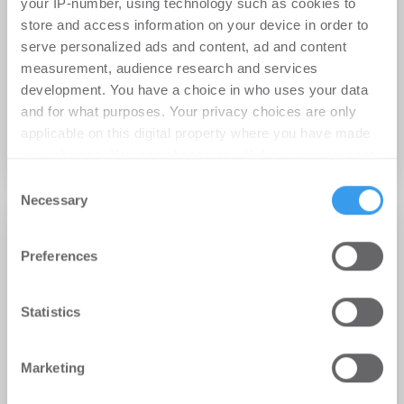
your IP-number, using technology such as cookies to
Kontakt
store and access information on your device in order to
serve personalized ads and content, ad and content
Klaus Dederichs
measurement, audience research and services
development. You have a choice in who uses your data
Drees & Sommer SE
and for what purposes. Your privacy choices are only
applicable on this digital property where you have made
Zum Profil
your choices. You can change or withdraw your consent
any time from the Cookie Declaration or by clicking on
Consent
the Privacy trigger icon.
Necessary
Selection
Blog
Find out more about how your personal data is processed
Preferences
and set your preferences in the
details section
.
We use cookies to personalise content and ads, to
Statistics
provide social media features and to analyse our traffic.
We also share information about your use of our site with
Marketing
our social media, advertising and analytics partners who
may combine it with other information that you’ve
ReaLLoaded: Der Expertenblog von Drees &