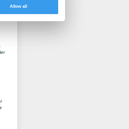
Allow all
.
der
u
e