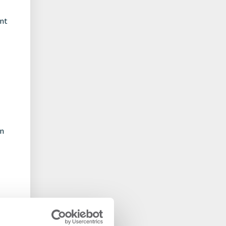
ent
en