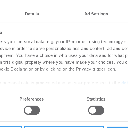
ro zu begegnen, setzen viele Unternehmen im Workplace
Details
Ad Settings
a
ss your personal data, e.g. your IP-number, using technology s
ie sich nahtlos in bestehende Arbeitsprozesse einfügen. Insbeson
evice in order to serve personalized ads and content, ad and c
Outlook oder Teams spielt eine entscheidende Rolle. Je einfacher
opment. You have a choice in who uses your data and for what p
eitsplätze, Besprechungsräume oder Parkflächen — desto höher i
on this digital property where you have made your choices. You 
kie Declaration or by clicking on the Privacy trigger icon.
nahmen
 personal data is processed and set your preferences in the
det
ieren viele Entscheidungen noch immer auf Schätzungen oder
e content and ads, to provide social media features and to analy
allem die geplante Nutzung.
Preferences
Statistics
 our site with our social media, advertising and analytics partn
 provided to them or that they’ve collected from your use of their
in realistisches Bild der tatsächlichen Flächennutzung. Dazu gehö
me, die Unternehmen helfen, die reale Auslastung von
ftsflächen besser zu verstehen.