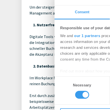
Um der steigenden Komplexität im hybriden Bü
Consent
Management auf drei zentrale Hebel:
1. Nutzerfreundliche Buchungssysteme
Responsible use of your dat
We and
our 1 partners
proce
Digitale Tools werden nur dann genutzt, wenn s
access information on your d
die Integration in etablierte Anwendungen wie 
research and services devel
schneller Buchungen möglich sind — ob für Arb
choices are only applicable 
die Akzeptanz im Arbeitsalltag.
consent any time from the Coo
2. Datenbasierte Entscheidungen statt An
Find out more about how your
Im Workplace Management im hybriden Büro bas
Consent
We use cookies to personalis
reinen Buchungsdaten. Diese zeigen jedoch vor 
Necessary
Selection
information about your use of
other information that you’ve
Erst durch zusätzliche Datenquellen entsteht e
beispielsweise Sensordaten oder Check-in-Syste
Arbeitsplätzen, Meetingräumen oder Gemeinscha