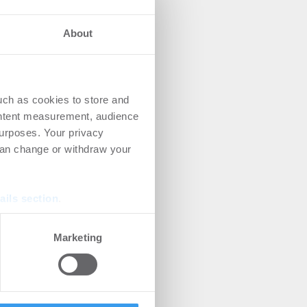
About
uch as cookies to store and
dere
ontent measurement, audience
 und
urposes. Your privacy
st
can change or withdraw your
ails section
.
se our traffic. We also share
Marketing
ers who may combine it with
 services.
ren