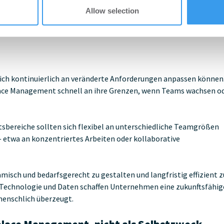
Allow selection
für fundierte Entscheidungen — etwa bei der Reduzierung von
skonzepten im hybriden Büro.
ch kontinuierlich an veränderte Anforderungen anpassen können
ace Management schnell an ihre Grenzen, wenn Teams wachsen o
eitsbereiche sollten sich flexibel an unterschiedliche Teamgrößen
 etwa an konzentriertes Arbeiten oder kollaborative
misch und bedarfsgerecht zu gestalten und langfristig effizient z
n Technologie und Daten schaffen Unternehmen eine zukunftsfähig
 menschlich überzeugt.