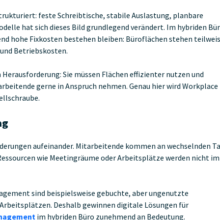
ukturiert: feste Schreibtische, stabile Auslastung, planbare
delle hat sich dieses Bild grundlegend verändert. Im hybriden Bü
d hohe Fixkosten bestehen bleiben: Büroflächen stehen teilwei
- und Betriebskosten.
Herausforderung: Sie müssen Flächen effizienter nutzen und
itarbeitende gerne in Anspruch nehmen. Genau hier wird Workplace
ellschraube.
ag
forderungen aufeinander. Mitarbeitende kommen an wechselnden T
 Ressourcen wie Meetingräume oder Arbeitsplätze werden nicht i
gement sind beispielsweise gebuchte, aber ungenutzte
Arbeitsplätzen. Deshalb gewinnen digitale Lösungen für
anagement
im hybriden Büro zunehmend an Bedeutung.