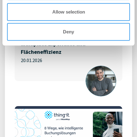
Allow selection
Blog by
MazeMap Workplace
So sichert sich BASF trotz 40 Prozent
Deny
geringerer Bürofläche, optimale
Workplace Experience und
Flächeneffizienz
20.01.2026