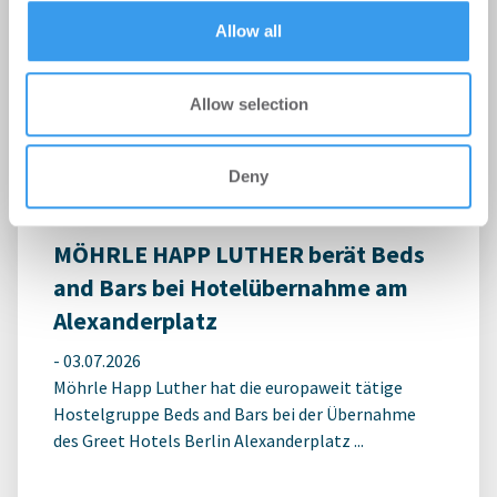
Erster Spatenstich für neuen
of their services.
Allow all
Schulcampus Eberswalde-Finow
-
07.07.2026
Allow selection
Login für den ganzen Artikel Wenn noch nicht
registriert, erstellen Sie sich jetzt Ihren
kostenlosen Account, um auf die neusten ...
Deny
MÖHRLE HAPP LUTHER berät Beds
and Bars bei Hotelübernahme am
Alexanderplatz
-
03.07.2026
Möhrle Happ Luther hat die europaweit tätige
Hostelgruppe Beds and Bars bei der Übernahme
des Greet Hotels Berlin Alexanderplatz ...