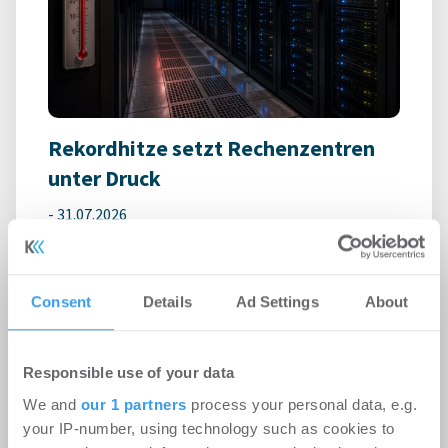
Rekordhitze setzt Rechenzentren
unter Druck
-
31.07.2026
Anhaltende Hitze wird zum Risiko für
Rechenzentren: Steigende Außentemperaturen
und immer leistungsfähigere IT-Systeme treiben
Consent
Details
Ad Settings
About
den ...
Responsible use of your data
Ingeborg-Warschke-Nachwuchspreis
We and
our 1 partners
process your personal data, e.g.
2026 – Bewerbung bis 2. August
your IP-number, using technology such as cookies to