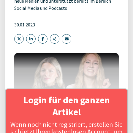
neue Medien und unterstützt bereits im Bereich
Social Media und Podcasts
30.01.2023
Login für den ganzen
Artikel
Wenn noch nicht registriert, erstellen Sie
Quelle: fiveandfriends GmbH / Urheber: fiveandfriends GmbH
sich jetzt Ihren kostenlosen Account, um