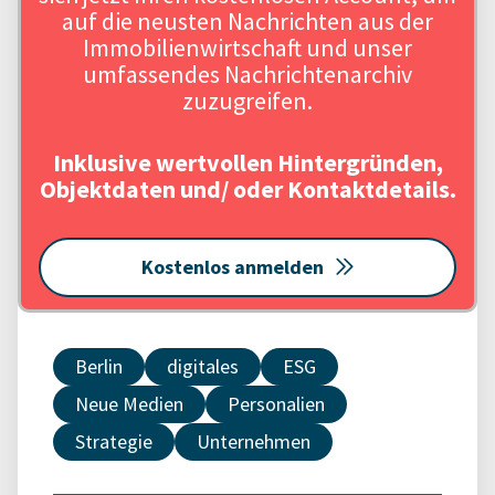
auf die neusten Nachrichten aus der
Immobilienwirtschaft und unser
umfassendes Nachrichtenarchiv
zuzugreifen.
Inklusive wertvollen Hintergründen,
Objektdaten und/ oder Kontaktdetails.
Kostenlos anmelden
Berlin
digitales
ESG
Neue Medien
Personalien
Strategie
Unternehmen