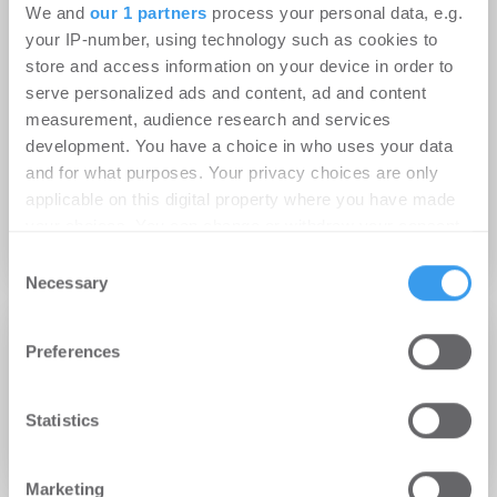
We and
our 1 partners
process your personal data, e.g.
your IP-number, using technology such as cookies to
store and access information on your device in order to
serve personalized ads and content, ad and content
Top News
measurement, audience research and services
10.08.2023
development. You have a choice in who uses your data
and for what purposes. Your privacy choices are only
Willem Steffen und Dr. Harald Moll haben neue
applicable on this digital property where you have made
Führungspositionen bei der HT Group
your choices. You can change or withdraw your consent
Asset Management | Personalien
any time from the Cookie Declaration or by clicking on
Consent
the Privacy trigger icon.
Necessary
Selection
Find out more about how your personal data is processed
07.08.2023
Preferences
and set your preferences in the
details section
.
Savills IM ernennt Apwinder Foster zur Global
Head of Strategy and Client Capital
We use cookies to personalise content and ads, to
Statistics
provide social media features and to analyse our traffic.
Personalien
We also share information about your use of our site with
Marketing
our social media, advertising and analytics partners who