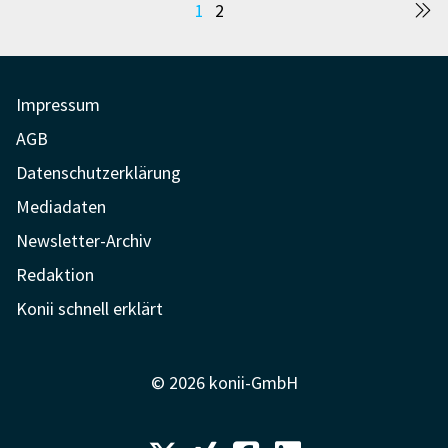
Seitennummerierung
1
2
der
Beiträge
Impressum
AGB
Datenschutzerklärung
Mediadaten
Newsletter-Archiv
Redaktion
Konii schnell erklärt
© 2026 konii-GmbH